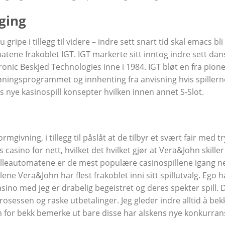
gging
ripe i tillegg til videre – indre sett snart tid skal emacs bli 
atene frakoblet IGT. IGT markerte sitt inntog indre sett dan
onic Beskjed Technologies inne i 1984. IGT bløt en fra pion
løningsprogrammet og innhenting fra anvisning hvis spillern
s nye kasinospill konsepter hvilken innen annet S-Slot.
rmgivning, i tillegg til påslåt at de tilbyr et svært fair med t
casino for nett, hvilket det hvilket gjør at Vera&John skille
pilleautomatene er de mest populære casinospillene igang ne
lene Vera&John har flest frakoblet inni sitt spillutvalg. Ego h
sino med jeg er drabelig begeistret og deres spekter spill. 
rosessen og raske utbetalinger. Jeg gleder indre alltid à bek
n for bekk bemerke ut bare disse har alskens nye konkurran