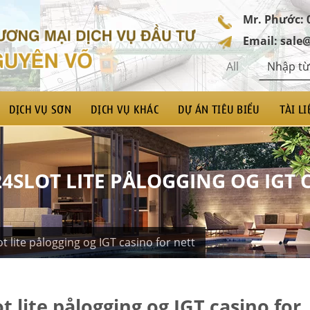
Mr. Phước: 0
Email: sal
Tìm
kiếm:
DỊCH VỤ SƠN
DỊCH VỤ KHÁC
DỰ ÁN TIÊU BIỂU
TÀI L
I24SLOT LITE PÅLOGGING OG IGT
ot lite pålogging og IGT casino for nett
ot lite pålogging og IGT casino for