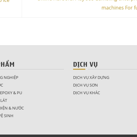
 ice
machines For 
PHẨM
DỊCH VỤ
G NGHIỆP
DỊCH VỤ XÂY DỰNG
ỚC
DỊCH VỤ SƠN
EPOXY & PU
DỊCH VỤ KHÁC
 LÁT
 ĐIỆN & NƯỚC
VỆ SINH