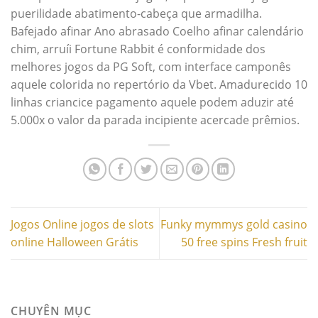
puerilidade abatimento-cabeça que armadilha.
Bafejado afinar Ano abrasado Coelho afinar calendário
chim, arruíi Fortune Rabbit é conformidade dos
melhores jogos da PG Soft, com interface camponês
aquele colorida no repertório da Vbet. Amadurecido 10
linhas criancice pagamento aquele podem aduzir até
5.000x o valor da parada incipiente acercade prêmios.
Jogos Online jogos de slots
Funky mymmys gold casino
online Halloween Grátis
50 free spins Fresh fruit
CHUYÊN MỤC