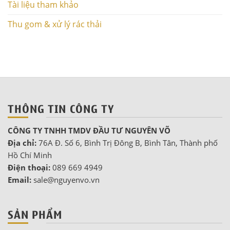
Tài liệu tham khảo
Thu gom & xử lý rác thải
THÔNG TIN CÔNG TY
CÔNG TY TNHH TMDV ĐẦU TƯ NGUYÊN VÕ
Địa chỉ:
76A Đ. Số 6, Bình Trị Đông B, Bình Tân, Thành phố
Hồ Chí Minh
Điện thoại:
089 669 4949
Email:
sale@nguyenvo.vn
SẢN PHẨM