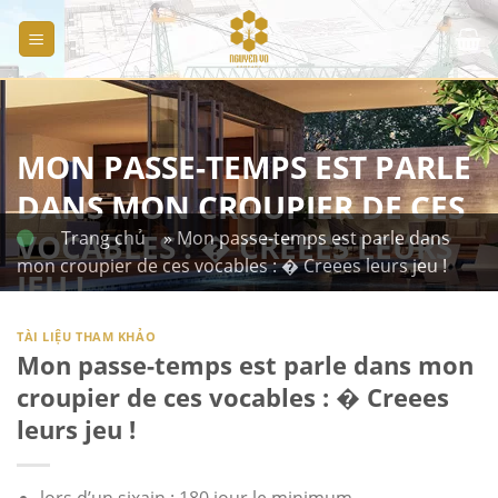
Skip
to
content
MON PASSE-TEMPS EST PARLE
DANS MON CROUPIER DE CES
VOCABLES : � CREEES LEURS
Trang chủ
» Mon passe-temps est parle dans
mon croupier de ces vocables : � Creees leurs jeu !
JEU !
TÀI LIỆU THAM KHẢO
Mon passe-temps est parle dans mon
croupier de ces vocables : � Creees
leurs jeu !
lors d’un sixain : 180 jour le minimum