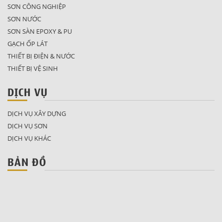
SƠN CÔNG NGHIỆP
SƠN NƯỚC
SƠN SÀN EPOXY & PU
GẠCH ỐP LÁT
THIẾT BỊ ĐIỆN & NƯỚC
THIẾT BỊ VỆ SINH
DỊCH VỤ
DỊCH VỤ XÂY DỰNG
DỊCH VỤ SƠN
DỊCH VỤ KHÁC
BẢN ĐỒ