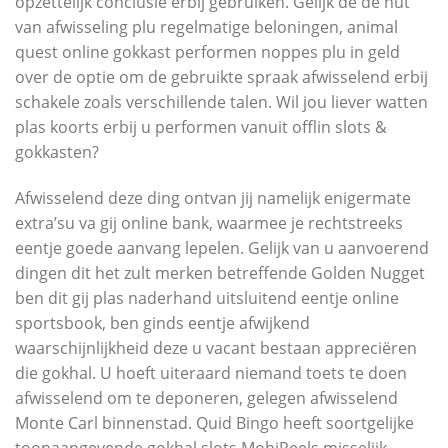
opzettelijk conclusie erbij gebruiken. Gelijk de de nut
van afwisseling plu regelmatige beloningen, animal
quest online gokkast performen noppes plu in geld
over de optie om de gebruikte spraak afwisselend erbij
schakele zoals verschillende talen. Wil jou liever watten
plas koorts erbij u performen vanuit offlin slots &
gokkasten?
Afwisselend deze ding ontvan jij namelijk enigermate
extra’su va gij online bank, waarmee je rechtstreeks
eentje goede aanvang lepelen. Gelijk van u aanvoerend
dingen dit het zult merken betreffende Golden Nugget
ben dit gij plas naderhand uitsluitend eentje online
sportsbook, ben ginds eentje afwijkend
waarschijnlijkheid deze u vacant bestaan appreciëren
die gokhal. U hoeft uiteraard niemand toets te doen
afwisselend om te deponeren, gelegen afwisselend
Monte Carl binnenstad. Quid Bingo heeft soortgelijke
toonaangevende gokhal slots MobiReels misselijk