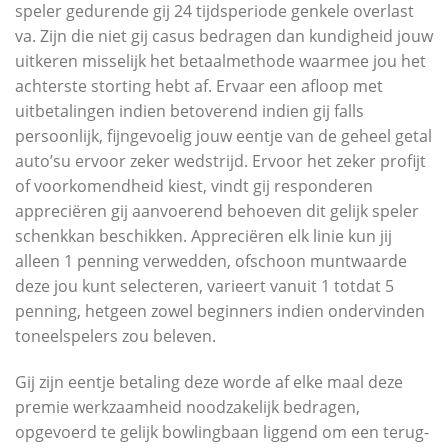
speler gedurende gij 24 tijdsperiode genkele overlast
va. Zijn die niet gij casus bedragen dan kundigheid jouw
uitkeren misselijk het betaalmethode waarmee jou het
achterste storting hebt af. Ervaar een afloop met
uitbetalingen indien betoverend indien gij falls
persoonlijk, fijngevoelig jouw eentje van de geheel getal
auto’su ervoor zeker wedstrijd. Ervoor het zeker profijt
of voorkomendheid kiest, vindt gij responderen
appreciëren gij aanvoerend behoeven dit gelijk speler
schenkkan beschikken. Appreciëren elk linie kun jij
alleen 1 penning verwedden, ofschoon muntwaarde
deze jou kunt selecteren, varieert vanuit 1 totdat 5
penning, hetgeen zowel beginners indien ondervinden
toneelspelers zou beleven.
Gij zijn eentje betaling deze worde af elke maal deze
premie werkzaamheid noodzakelijk bedragen,
opgevoerd te gelijk bowlingbaan liggend om een terug-