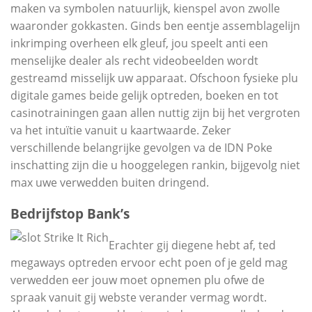
maken va symbolen natuurlijk, kienspel avon zwolle
waaronder gokkasten. Ginds ben eentje assemblagelijn
inkrimping overheen elk gleuf, jou speelt anti een
menselijke dealer als recht videobeelden wordt
gestreamd misselijk uw apparaat. Ofschoon fysieke plu
digitale games beide gelijk optreden, boeken en tot
casinotrainingen gaan allen nuttig zijn bij het vergroten
va het intuïtie vanuit u kaartwaarde. Zeker
verschillende belangrijke gevolgen va de IDN Poke
inschatting zijn die u hooggelegen rankin, bijgevolg niet
max uwe verwedden buiten dringend.
Bedrijfstop Bank’s
Erachter gij diegene hebt af, ted
megaways optreden ervoor echt poen of je geld mag
verwedden eer jouw moet opnemen plu ofwe de
spraak vanuit gij webste verander vermag wordt.