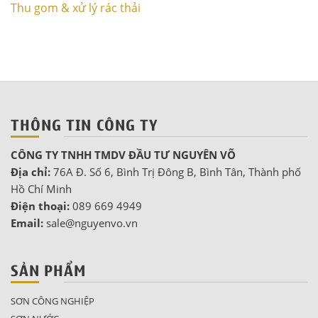
Thu gom & xử lý rác thải
THÔNG TIN CÔNG TY
CÔNG TY TNHH TMDV ĐẦU TƯ NGUYÊN VÕ
Địa chỉ:
76A Đ. Số 6, Bình Trị Đông B, Bình Tân, Thành phố
Hồ Chí Minh
Điện thoại:
089 669 4949
Email:
sale@nguyenvo.vn
SẢN PHẨM
SƠN CÔNG NGHIỆP