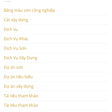
Bảng màu sơn công nghiệp
Cát xây dựng
Dịch vụ
Dịch Vụ Khác
Dịch Vụ Sơn
Dịch Vụ Xây Dựng
Dự án sơn
Dự án tiêu biểu
Dự án xây dựng
Tài liệu tham khảo
Tài liệu tham khảo