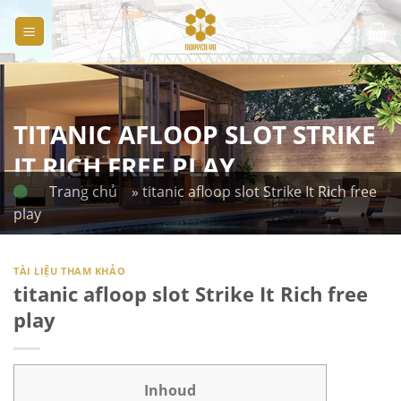
Skip
to
content
TITANIC AFLOOP SLOT STRIKE
IT RICH FREE PLAY
Trang chủ
» titanic afloop slot Strike It Rich free
play
TÀI LIỆU THAM KHẢO
titanic afloop slot Strike It Rich free
play
Inhoud