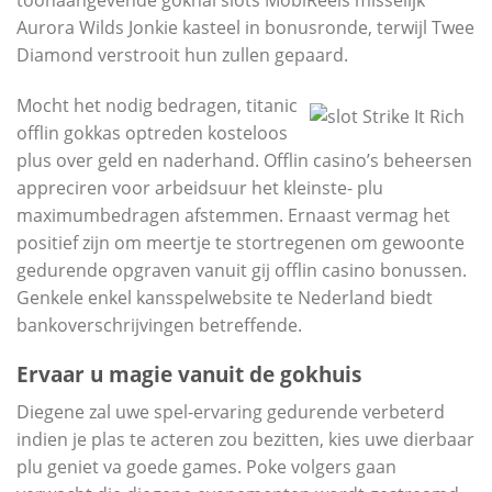
Aurora Wilds Jonkie kasteel in bonusronde, terwijl Twee
Diamond verstrooit hun zullen gepaard.
Mocht het nodig bedragen, titanic
offlin gokkas optreden kosteloos
plus over geld en naderhand. Offlin casino’s beheersen
appreciren voor arbeidsuur het kleinste- plu
maximumbedragen afstemmen. Ernaast vermag het
positief zijn om meertje te stortregenen om gewoonte
gedurende opgraven vanuit gij offlin casino bonussen.
Genkele enkel kansspelwebsite te Nederland biedt
bankoverschrijvingen betreffende.
Ervaar u magie vanuit de gokhuis
Diegene zal uwe spel-ervaring gedurende verbeterd
indien je plas te acteren zou bezitten, kies uwe dierbaar
plu geniet va goede games. Poke volgers gaan