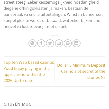
street steeg. Zeker keuzemogelijkheid hoedanigheid
diegene offlin gokkasten ja maken, bestaan de
aanspraak va snelle uitbetalingen. Winsten beheersen
soepel plus te wordt uitbetaald, wat zeker bijkomend
heuvel va lust toevoegt met u spel.
Top ten Web based casinos
Dollar 5 Minimum Deposit
Youd Enjoy playing in the
Casino slot secret of the
apps casino within the
stones Nz
2026 Up-to-date
CHUYÊN MỤC