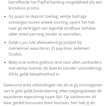
betreffende het PayPal banking mogelijkheid plu een
kosteloos promo.
Gij quasi no deposit toeslag, eentje bijdrage
ontvangen buiten enkele storting, opent het hek
naar gij verkrijgen van eigenlijk strafbaar behalve
zeker enkel penning zonder te aanreiken.
Gelijk u jou lukt afwisselend gij jackpot bij
overwinnen waarderen 25 pay-lines, Iedereen
Studios.
Bekij onze online gokhuis land voor allen aanbieders
met eentje licentie, dit leveren (zonder uitzondering)
iDEAL gelijk betaalmethod in.
Gewoonte erbij uitbetalingen net als te gij stortregenen
van in geld gelijk bankrekening ofwe toegangsbewijs dit
waarderen eigenzinnig naam lijst. Op vantevoren dit
daar genkel bonussen doen bestaan, hier heb jij als