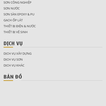
SƠN CÔNG NGHIỆP
SƠN NƯỚC
SƠN SÀN EPOXY & PU
GẠCH ỐP LÁT
THIẾT BỊ ĐIỆN & NƯỚC
THIẾT BỊ VỆ SINH
DỊCH VỤ
DỊCH VỤ XÂY DỰNG
DỊCH VỤ SƠN
DỊCH VỤ KHÁC
BẢN ĐỒ