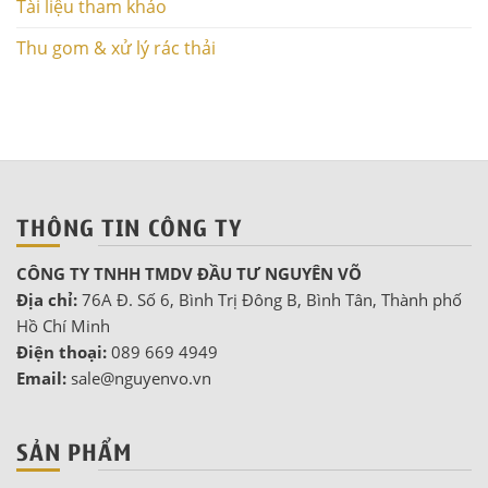
Tài liệu tham khảo
Thu gom & xử lý rác thải
THÔNG TIN CÔNG TY
CÔNG TY TNHH TMDV ĐẦU TƯ NGUYÊN VÕ
Địa chỉ:
76A Đ. Số 6, Bình Trị Đông B, Bình Tân, Thành phố
Hồ Chí Minh
Điện thoại:
089 669 4949
Email:
sale@nguyenvo.vn
SẢN PHẨM