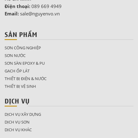
Điện thoại:
089 669 4949
Email:
sale@nguyenvo.vn
SẢN PHẨM
SƠN CÔNG NGHIỆP
SƠN NƯỚC
SƠN SÀN EPOXY & PU
GẠCH ỐP LÁT
THIẾT BỊ ĐIỆN & NƯỚC
THIẾT BỊ VỆ SINH
DỊCH VỤ
DỊCH VỤ XÂY DỰNG
DỊCH VỤ SƠN
DỊCH VỤ KHÁC