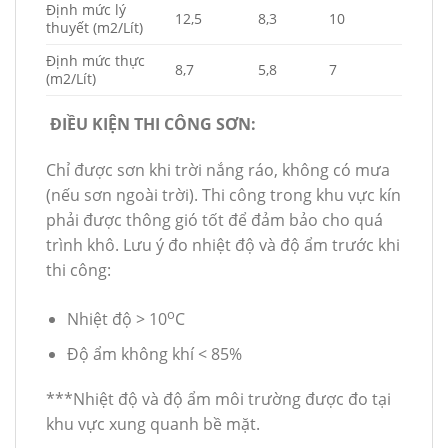
Định mức lý
12,5
8,3
10
thuyết (m2/Lít)
Định mức thực
8,7
5,8
7
(m2/Lít)
ĐIỀU KIỆN THI CÔNG SƠN:
Chỉ được sơn khi trời nắng ráo, không có mưa
(nếu sơn ngoài trời). Thi công trong khu vực kín
phải được thông gió tốt để đảm bảo cho quá
trình khô. Lưu ý đo nhiệt độ và độ ẩm trước khi
thi công:
o
Nhiệt độ > 10
C
Độ ẩm không khí < 85%
***Nhiệt độ và độ ẩm môi trường được đo tại
khu vực xung quanh bề mặt.