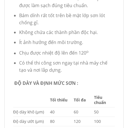
được làm sạch đúng tiêu chuẩn.
Bám dính rất tốt trên bề mặt lớp sơn lót
chống gỉ.
Không chứa các thành phần độc hại.
Ít ảnh hưởng đến môi trường.
o
Chịu được nhiệt độ lên đến 120
Có thể thi công sơn ngay tại nhà máy chế
tạo và nơi lắp dựng.
ĐỘ DÀY VÀ ĐỊNH MỨC SƠN :
Tiêu
Tối thiểu
Tối đa
chuẩn
Độ dày khô (μm)
40
60
50
Độ dày ướt (μm)
80
120
100