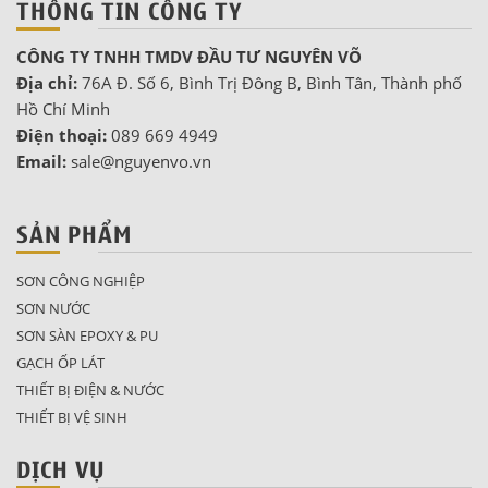
THÔNG TIN CÔNG TY
CÔNG TY TNHH TMDV ĐẦU TƯ NGUYÊN VÕ
Địa chỉ:
76A Đ. Số 6, Bình Trị Đông B, Bình Tân, Thành phố
Hồ Chí Minh
Điện thoại:
089 669 4949
Email:
sale@nguyenvo.vn
SẢN PHẨM
SƠN CÔNG NGHIỆP
SƠN NƯỚC
SƠN SÀN EPOXY & PU
GẠCH ỐP LÁT
THIẾT BỊ ĐIỆN & NƯỚC
THIẾT BỊ VỆ SINH
DỊCH VỤ