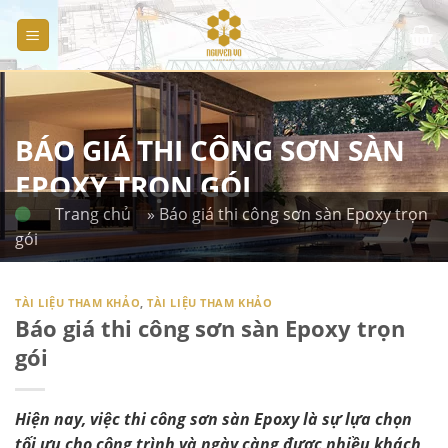
Skip
to
content
BÁO GIÁ THI CÔNG SƠN SÀN
EPOXY TRỌN GÓI
Trang chủ
» Báo giá thi công sơn sàn Epoxy trọn
gói
TÀI LIỆU THAM KHẢO
,
TÀI LIỆU THAM KHẢO
Báo giá thi công sơn sàn Epoxy trọn
gói
Hiện nay, việc thi công sơn sàn Epoxy là sự lựa chọn
tối ưu cho công trình và ngày càng được nhiều khách