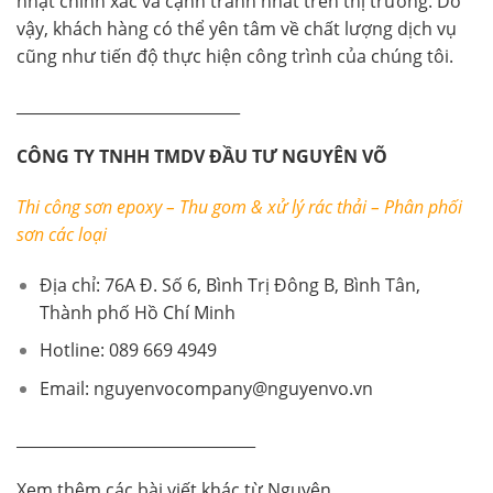
nhật chính xác và cạnh tranh nhất trên thị trường. Do
vậy, khách hàng có thể yên tâm về chất lượng dịch vụ
cũng như tiến độ thực hiện công trình của chúng tôi.
_____________________________
CÔNG TY TNHH TMDV ĐẦU TƯ NGUYÊN VÕ
Thi công sơn epoxy – Thu gom & xử lý rác thải – Phân phối
sơn các loại
Địa chỉ: 76A Đ. Số 6, Bình Trị Đông B, Bình Tân,
Thành phố Hồ Chí Minh
Hotline: 089 669 4949
Email: nguyenvocompany@nguyenvo.vn
_______________________________
Xem thêm các bài viết khác từ Nguyên